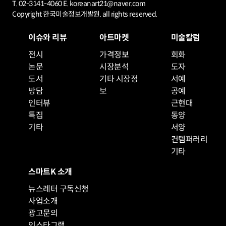
T. 02-3141-4060 E. koreanart21@naver.com
Copyright 한국미술정보개발원. all rights reserved.
이슈와 리뷰
아트마켓
미술칼럼
전시
가격정보
회화
논문
시장분석
도자
도서
기타 시장정
서예
방담
보
공예
인터뷰
근현대
특집
동양
기타
서양
컨템퍼러리
기타
스마트K 소개
뉴스레터 구독신청
사업소개
광고문의
인스타그램