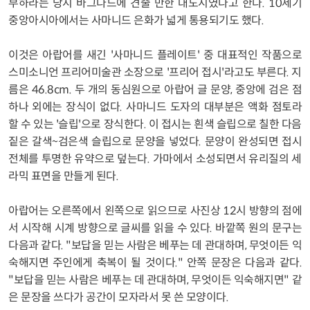
부하라는 당시 바그다드에 견줄 만한 대도시였다고 한다. 10세기
중앙아시아에서는 사마니드 은화가 넓게 통용되기도 했다.
이것은 아랍어를 새긴 '사마니드 플레이트' 중 대표적인 작품으로
스미소니언 프리어미술관 소장으로 '프리어 접시'라고도 부른다. 지
름은 46.8cm. 두 개의 동심원으로 아랍어 글 문양, 중앙에 검은 점
하나 외에는 장식이 없다. 사마니드 도자의 대부분은 액화 점토라
할 수 있는 '슬립'으로 장식한다. 이 접시는 흰색 슬립으로 칠한 다음
짙은 갈색~검은색 슬립으로 문양을 넣었다. 문양이 완성되면 접시
전체를 투명한 유약으로 덮는다. 가마에서 소성되면서 유리질의 세
라믹 표면을 만들게 된다.
아랍어는 오른쪽에서 왼쪽으로 읽으므로 사진상 12시 방향의 점에
서 시작해 시계 방향으로 글씨를 읽을 수 있다. 바깥쪽 원의 문구는
다음과 같다. "보답을 믿는 사람은 베푸는 데 관대하며, 무엇이든 익
숙해지면 주인에게 축복이 될 것이다." 안쪽 문장은 다음과 같다.
"보답을 믿는 사람은 베푸는 데 관대하며, 무엇이든 익숙해지면" 같
은 문장을 쓰다가 공간이 모자라서 못 쓴 모양이다.