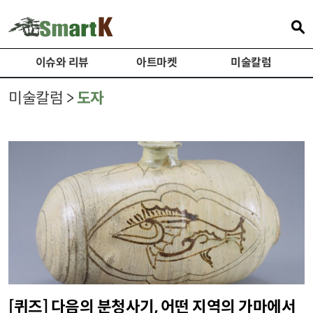
이슈와 리뷰
아트마켓
미술칼럼
미술칼럼 >
도자
[퀴즈] 다음의 분청사기, 어떤 지역의 가마에서