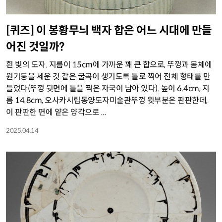
[퀴즈] 이 봉황무늬 백자 합은 어느 시대에 만들
어진 것일까?
흰 빛의 도자. 지름이 15cm에 가까운 꽤 큰 합으로, 뚜껑과 몸체에
원기둥을 세운 것 같은 굴곡이 생기도록 틀로 찍어 전체 형태를 만
들었다(뚜껑 뒷면에 틀을 찍은 자국이 남아 있다). 높이 6.4cm, 지
름 14.8cm, 오사카시립동양도자미술관뚜껑 윗부분은 판판한데,
이 판판한 면에 얕은 양각으로 ...
2025.04.14