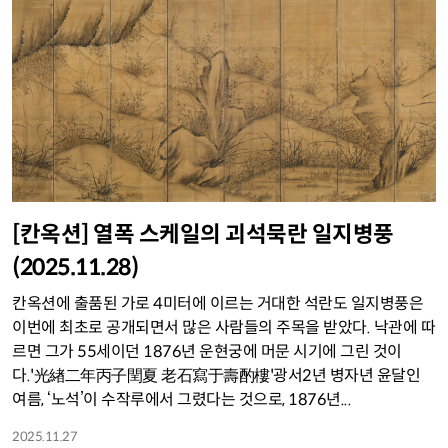
[칸옥션] 열폭 스케일의 괴석묵란 일지병풍
(2025.11.28)
칸옥션에 출품된 가로 4미터에 이르는 거대한 석란도 일지병풍은
이번에 최초로 공개되면서 많은 사람들의 주목을 받았다. 낙관에 따
르면 그가 55세이던 1876년 운현궁에 머문 시기에 그린 것이
다.'光緖二年丙子閏夏 老石寫于壽酌樓'광서2년 병자년 윤달인
여름, ‘노석’이 수작루에서 그렸다는 것으로, 1876년...
2025.11.27