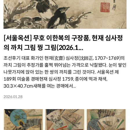
[서울옥션] 무호 이한복의 구장품, 현재 심사정
의 까치 그림 꿩 그림(2026.1...
조선후기 대표 화가인 현재(玄齋) 심사정(沈師正, 1707~1769)의
까치 그림이 추정가를 훌쩍 뛰어넘는 가격으로 낙찰됐다. 눈이 쌓인
나뭇가지에 앉아 있는 한 쌍의 까치를 그린 것이다. 서울옥션 제
189회 미술품 경매현재 심사정 1759, 종이에 먹과 채색,
30.3×40.7cm새해를 여는 경매에서...
2026.01.28