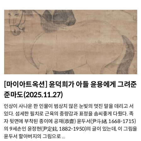
[마이아트옥션] 윤덕희가 아들 윤용에게 그려준
준마도(2025.11.27)
인상이 사나운 한 인물이 범상치 않은 눈빛의 멋진 말을 데리고 서
있다. 섬세한 필치로 근육의 중량감과 표정을 솜씨좋게 다뤘다. 족
자 뒷면에 부착된 종이에 공재(恭齋) 윤두서(尹斗緖, 1668-1715)
의 9세손인 윤정현(尹定鉉, 1882-1950)의 글이 있는데, 이 그림을
윤두서 할아버지의 그림으로 ...