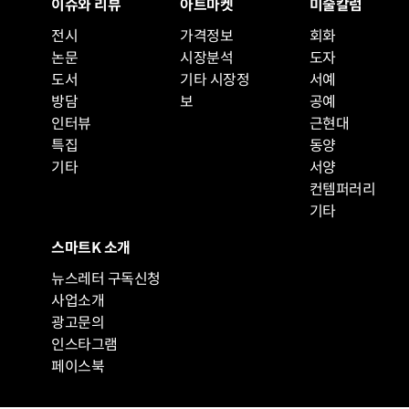
이슈와 리뷰
아트마켓
미술칼럼
전시
가격정보
회화
논문
시장분석
도자
도서
기타 시장정
서예
방담
보
공예
인터뷰
근현대
특집
동양
기타
서양
컨템퍼러리
기타
스마트K 소개
뉴스레터 구독신청
사업소개
광고문의
인스타그램
페이스북