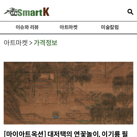
이슈와 리뷰
아트마켓
미술칼럼
아트마켓 >
가격정보
[마이아트옥션] 대저택의 연꽃놀이, 이기룡 필