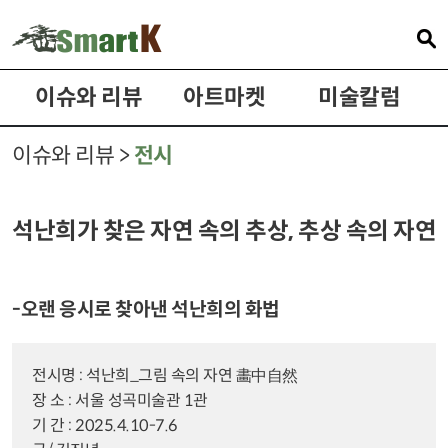
이슈와 리뷰
아트마켓
미술칼럼
이슈와 리뷰 >
전시
석난희가 찾은 자연 속의 추상, 추상 속의 자연
-오랜 응시로 찾아낸 석난희의 화법
전시명 : 석난희_그림 속의 자연 畵中自然
장 소 : 서울 성곡미술관 1관
기 간 : 2025.4.10-7.6