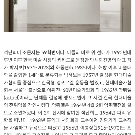
석난희나 조문자는 59학번이다. 이들의 바로 위 선배가 1990년대
후반 이후 한국 미술 시장의 키워드로 등장한 단색화진영의 대표 작
가 박서보(1931-2023)와 하종현(b.1935)이다. 해방 이후 미술대
학을 졸업한 1세대로 분류되는 박서보는 1957년 결성된 현대미술
가협회를 중심으로 한국형 앵포르멜 운동을 벌였고, 현대미술가협
회는 서울대 출신으로 이뤄진 ‘60년미술가협회’와 1962년 악뛰엘
(actuel)이라는 단체를 결성해 앵포르멜이 그 시절 한국 현대미술
의 전위임을 각인시켰다. 악뛰엘은 1964년 4월 2회 악뛰엘전을 끝
으로 소멸해갔다. 이 2회 전시에 참여한 석난희는 1964년 파리 유
학을 떠났다. 1963년 홍익대 서양화과 교수이던 김환기가 교수직
을 사임하고 뉴욕으로 떠났고 1966년 이봉상(1916-1970)도 홍