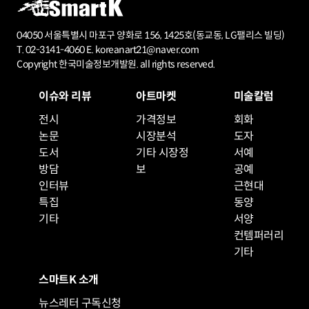
04050 서울특별시 마포구 양화로 156, 1425호(동교동, LG팰리스 빌딩)
T. 02-3141-4060 E. koreanart21@naver.com
Copyright 한국미술정보개발원. all rights reserved.
이슈와 리뷰
아트마켓
미술칼럼
전시
가격정보
회화
논문
시장분석
도자
도서
기타 시장정
서예
방담
보
공예
인터뷰
근현대
특집
동양
기타
서양
컨템퍼러리
기타
스마트K 소개
뉴스레터 구독신청