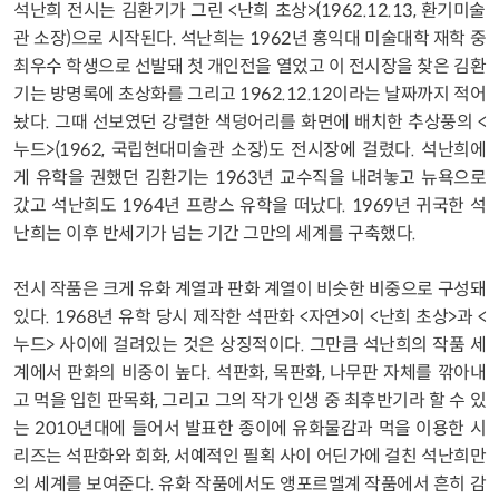
석난희 전시는 김환기가 그린 <난희 초상>(1962.12.13, 환기미술
관 소장)으로 시작된다. 석난희는 1962년 홍익대 미술대학 재학 중
최우수 학생으로 선발돼 첫 개인전을 열었고 이 전시장을 찾은 김환
기는 방명록에 초상화를 그리고 1962.12.12이라는 날짜까지 적어
놨다. 그때 선보였던 강렬한 색덩어리를 화면에 배치한 추상풍의 <
누드>(1962, 국립현대미술관 소장)도 전시장에 걸렸다. 석난희에
게 유학을 권했던 김환기는 1963년 교수직을 내려놓고 뉴욕으로
갔고 석난희도 1964년 프랑스 유학을 떠났다. 1969년 귀국한 석
난희는 이후 반세기가 넘는 기간 그만의 세계를 구축했다.
전시 작품은 크게 유화 계열과 판화 계열이 비슷한 비중으로 구성돼
있다. 1968년 유학 당시 제작한 석판화 <자연>이 <난희 초상>과 <
누드> 사이에 걸려있는 것은 상징적이다. 그만큼 석난희의 작품 세
계에서 판화의 비중이 높다. 석판화, 목판화, 나무판 자체를 깎아내
고 먹을 입힌 판목화, 그리고 그의 작가 인생 중 최후반기라 할 수 있
는 2010년대에 들어서 발표한 종이에 유화물감과 먹을 이용한 시
리즈는 석판화와 회화, 서예적인 필획 사이 어딘가에 걸친 석난희만
의 세계를 보여준다. 유화 작품에서도 앵포르멜계 작품에서 흔히 감