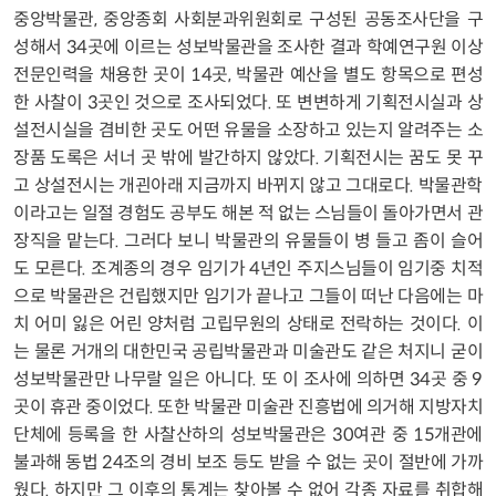
중앙박물관, 중앙종회 사회분과위원회로 구성된 공동조사단을 구
성해서 34곳에 이르는 성보박물관을 조사한 결과 학예연구원 이상
전문인력을 채용한 곳이 14곳, 박물관 예산을 별도 항목으로 편성
한 사찰이 3곳인 것으로 조사되었다. 또 변변하게 기획전시실과 상
설전시실을 겸비한 곳도 어떤 유물을 소장하고 있는지 알려주는 소
장품 도록은 서너 곳 밖에 발간하지 않았다. 기획전시는 꿈도 못 꾸
고 상설전시는 개괸아래 지금까지 바뀌지 않고 그대로다. 박물관학
이라고는 일절 경험도 공부도 해본 적 없는 스님들이 돌아가면서 관
장직을 맡는다. 그러다 보니 박물관의 유물들이 병 들고 좀이 슬어
도 모른다. 조계종의 경우 임기가 4년인 주지스님들이 임기중 치적
으로 박물관은 건립했지만 임기가 끝나고 그들이 떠난 다음에는 마
치 어미 잃은 어린 양처럼 고립무원의 상태로 전락하는 것이다. 이
는 물론 거개의 대한민국 공립박물관과 미술관도 같은 처지니 굳이
성보박물관만 나무랄 일은 아니다. 또 이 조사에 의하면 34곳 중 9
곳이 휴관 중이었다. 또한 박물관 미술관 진흥법에 의거해 지방자치
단체에 등록을 한 사찰산하의 성보박물관은 30여관 중 15개관에
불과해 동법 24조의 경비 보조 등도 받을 수 없는 곳이 절반에 가까
웠다. 하지만 그 이후의 통계는 찾아볼 수 없어 각종 자료를 취합해