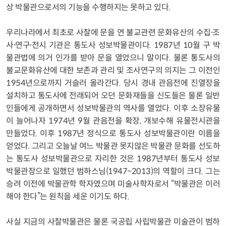
상 박물관으로서의 기능을 수행하지는 못하고 있다.
우리나라에서 최초로 사찰에 문을 연 불교관련 문화유산의 수집⸱조
사⸱연구⸱전시 기관은 통도사 성보박물관이다. 1987년 10월 구 박
물관법에 의거 인가를 받아 문을 열었으니 말이다. 물론 통도사의
불교문화유산에 대한 보존과 관리 및 조사연구의 의지는 그 이전인
1954년으로까지 거슬러 올라간다. 당시 경내 관음전에 진열장을
설치하고 통도사에 전래되어 오던 문화재들을 신도들은 물론 일반
인들에게 공개하면서 성보박물관의 역사를 열었다. 이후 소장유물
이 늘어나자 1974년 9월 관음전을 확장, 개보수해 유물전시관을
만들었다. 이후 1987년 정식으로 통도사 성보박물관이란 이름을
얻었다. 그리고 오늘날 여느 박물관 못지않은 박물관 문화를 선도하
는 통도사 성보박물관으로 자리한 것은 1987년부터 통도사 성보
박물관장으로 일했던 범하스님(1947~2013)의 역할이 크다. 그는
승려 이전에 박물관학 학자였으며 미술사학자로서 “박물관은 이러
해야 한다”는 원칙을 세운 이기도 하다.
사실 지금의 사찰박물관은 물론 국공립 사립박물관 미술관이 범하