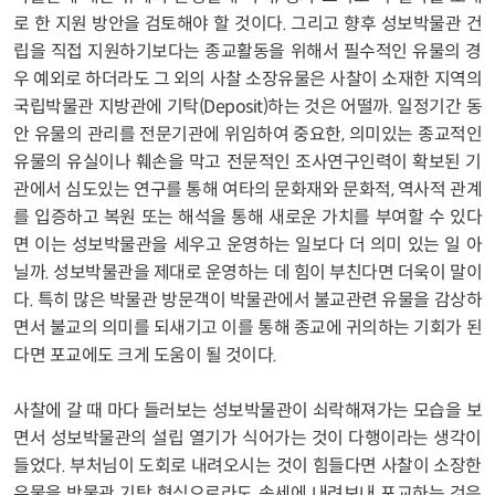
로 한 지원 방안을 검토해야 할 것이다. 그리고 향후 성보박물관 건
립을 직접 지원하기보다는 종교활동을 위해서 필수적인 유물의 경
우 예외로 하더라도 그 외의 사찰 소장유물은 사찰이 소재한 지역의
국립박물관 지방관에 기탁(Deposit)하는 것은 어떨까. 일정기간 동
안 유물의 관리를 전문기관에 위임하여 중요한, 의미있는 종교적인
유물의 유실이나 훼손을 막고 전문적인 조사연구인력이 확보된 기
관에서 심도있는 연구를 통해 여타의 문화재와 문화적, 역사적 관계
를 입증하고 복원 또는 해석을 통해 새로운 가치를 부여할 수 있다
면 이는 성보박물관을 세우고 운영하는 일보다 더 의미 있는 일 아
닐까. 성보박물관을 제대로 운영하는 데 힘이 부친다면 더욱이 말이
다. 특히 많은 박물관 방문객이 박물관에서 불교관련 유물을 감상하
면서 불교의 의미를 되새기고 이를 통해 종교에 귀의하는 기회가 된
다면 포교에도 크게 도움이 될 것이다.
사찰에 갈 때 마다 들러보는 성보박물관이 쇠락해져가는 모습을 보
면서 성보박물관의 설립 열기가 식어가는 것이 다행이라는 생각이
들었다. 부처님이 도회로 내려오시는 것이 힘들다면 사찰이 소장한
유물을 박물관 기탁 형식으로라도 속세에 내려보내 포교하는 것은