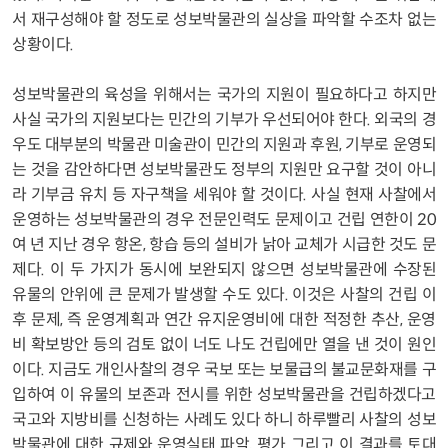
서 재구성해야 할 정도로 성보박물관의 실상을 파악할 수조차 없는
상황이다.
성보박물관의 육성을 위해서는 국가의 지원이 필요하다고 하지만
사실 국가의 지원보다는 민간의 기부가 우선되어야 한다. 외국의 경
우도 대부분의 박물관 미술관이 민간의 지원과 후원, 기부로 운영되
는 것을 감안하다면 성보박물관도 정부의 지원만 요구할 것이 아니
라 기부금 유치 등 자구책을 세워야 할 것이다. 사실 현재 사찰에서
운영하는 성보박물관의 경우 전문인력도 문제이고 건립 연한이 20
여 년 지난 경우 항온, 항습 등의 설비가 낡아 교체가 시급한 것도 문
제다. 이 두 가지가 동시에 보완되지 않으면 성보박물관에 수장된
유물의 안위에 큰 문제가 발생할 수도 있다. 이것은 사찰의 건립 이
후 문제, 즉 운영계획과 연간 유지운영비에 대한 적정한 추산, 운영
비 확보방안 등의 검토 없이 너도 나도 건립에만 열을 낸 것이 원인
이다. 지금도 개인사찰의 경우 국보 또는 보물급의 불교문화재를 구
입하여 이 유물의 보존과 전시를 위한 성보박물관을 건립하겠다고
국고와 지방비를 신청하는 사례도 있다 하니 하루빨리 사찰의 성보
박물관에 대한 규제와 운영실태 파악, 평가 그리고 이 결과를 토대