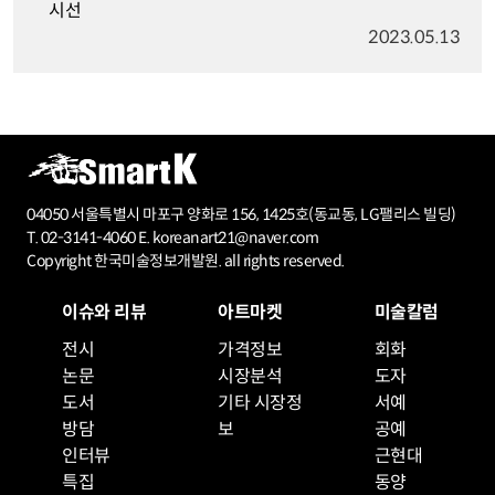
시선
2023.05.13
04050 서울특별시 마포구 양화로 156, 1425호(동교동, LG팰리스 빌딩)
T. 02-3141-4060 E. koreanart21@naver.com
Copyright 한국미술정보개발원. all rights reserved.
이슈와 리뷰
아트마켓
미술칼럼
전시
가격정보
회화
논문
시장분석
도자
도서
기타 시장정
서예
방담
보
공예
인터뷰
근현대
특집
동양