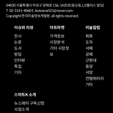
04050 서울특별시 마포구 양화로 156, 1425호(동교동, LG팰리스 빌딩)
T. 02-3141-4060 E. koreanart21@naver.com
Copyright 한국미술정보개발원. all rights reserved.
이슈와 리뷰
아트마켓
미술칼럼
전시
가격정보
회화
논문
시장분석
도자
도서
기타 시장정
서예
방담
보
공예
인터뷰
근현대
특집
동양
기타
서양
컨템퍼러리
기타
스마트K 소개
뉴스레터 구독신청
사업소개