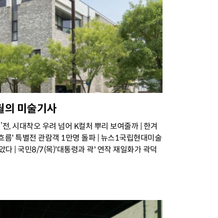
 8월의 미술기사
’전, 시대착오 우려 넘어 K컬처 뿌리 보여줄까 | 한겨
 흐름' 특별전 관람객 1만명 돌파 | 뉴스1국립현대미술
다 | 국민8/7(목)'대통령과 곽' 연작 재일화가 곽덕