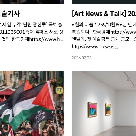
의 미술기사
[Art News & Talk]
남 제일 누각 ‘남원 광한루’ 국보 승
6월의 미술기사6/1(월)56년 만
02607011035001홍대 캠퍼스 새로 짓
복원되다 | 한국경제https://www.
| 한국경제https://www.h...
엔날레, 첫 예술감독 공개 공모…3
https://www.newsis....
2026.07.02