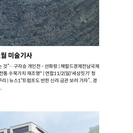
 11월 미술기사
꾸는 것”…구자승 개인전 - 선화랑 | 헤럴드경제전남국제
 수묵가치 재조명" | 연합11/2(일)'세상짓기' 청
 | 뉴스1“트럼프도 반한 신라 금관 보러 가자”...경
.