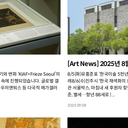
[Art News] 2025년
변화 ‘KIAF+Frieze Seoul’의
8/5(화)유홍준표 ‘한국미술 5천년
 속에 진행되었습니다. 글로벌 갤
레8/6(수)진주시 '한국 채색화의
하우저앤워스 등 다국적 메가갤러
관 서울박스, 마침내 새 후원자 찾았
준, 별세…향년 88세로 | ...
2025.09.08